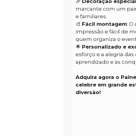
🎉
Decoração especia
marcante com um pain
e familiares.
🎨
Fácil montagem
: O
impressão e fácil de m
quem organiza o event
🌟
Personalizado e ex
esforço e a alegria da
aprendizado e às conqu
Adquira agora o Pain
celebre em grande est
diversão!