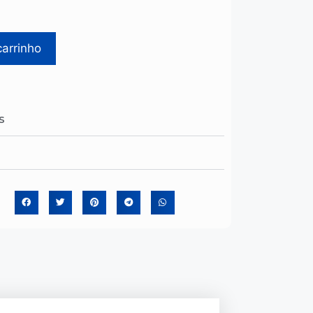
carrinho
s