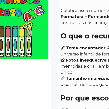
Celebre esse momento
Formatura – Formand
conquistas das criança
O que o recu
🖍️
Tema encantador
:
universo infantil de for
📸
Fotos inesquecívei
memórias e criar lem
único.
📏
Tamanho impressi
o painel montado garant
Por que esco