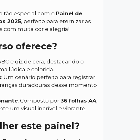
 tão especial com o
Painel de
os 2025
, perfeito para eternizar as
s com muita cor e alegria!
rso oferece?
 ABC e giz de cera, destacando o
ma lúdica e colorida.
s
: Um cenário perfeito para registrar
branças duradouras desse momento
onante
: Composto por
36 folhas A4
,
e um visual incrível e vibrante.
lher este painel?