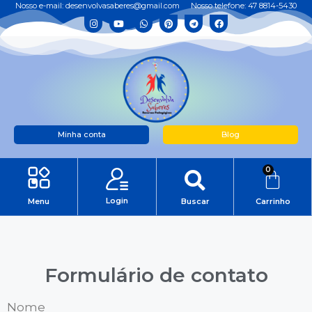
Nosso e-mail: desenvolvasaberes@gmail.com
Nosso telefone: 47 8814-5430
Minha conta
Blog
0
Login
Menu
Buscar
Carrinho
Formulário de contato
Nome