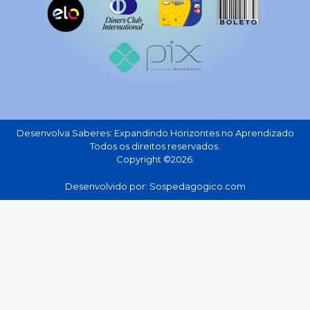
Desenvolva Saberes: Expandindo Horizontes no Aprendizado
Todos os direitos reservados.
Copyright ©2026.
Desenvolvido por: Sospedagogico.com