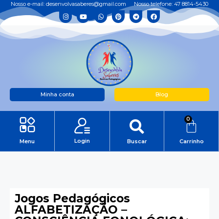
Nosso e-mail: desenvolvasaberes@gmail.com
Nosso telefone: 47 8814-5430
Minha conta
Blog
0
Login
Menu
Buscar
Carrinho
Jogos Pedagógicos
ALFABETIZAÇÃO –