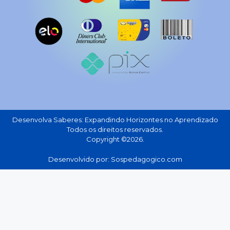
Desenvolva Saberes: Expandindo Horizontes no Aprendizado
Todos os direitos reservados.
Copyright ©2026.
Desenvolvido por: Sospedagogico.com