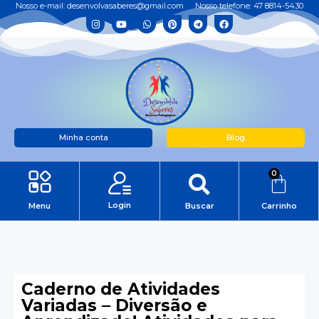
Nosso e-mail: desenvolvasaberes@gmail.com
Nosso telefone: 47 8814-5430
Minha conta
Blog
0
Login
Menu
Buscar
Carrinho
Caderno de Atividades
Variadas – Diversão e