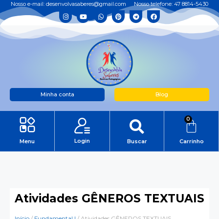
Nosso e-mail: desenvolvasaberes@gmail.com
Nosso telefone: 47 8814-5430
Minha conta
Blog
0
Login
Menu
Buscar
Carrinho
Atividades GÊNEROS TEXTUAIS
Início
/
Fundamental I
/ Atividades GÊNEROS TEXTUAIS