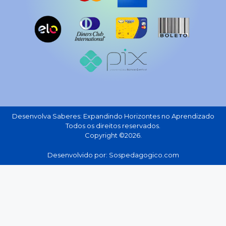
Desenvolva Saberes: Expandindo Horizontes no Aprendizado
Todos os direitos reservados.
Copyright ©2026.
Desenvolvido por: Sospedagogico.com