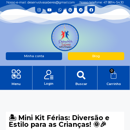
Nosso e-mail: desenvolvasaberes@gmail.com
Nosso telefone: 47 8814-5430
Minha conta
Blog
0
Login
Menu
Buscar
Carrinho
🏝️ Mini Kit Férias: Diversão e
Estilo para as Crianças! 🌞🎉