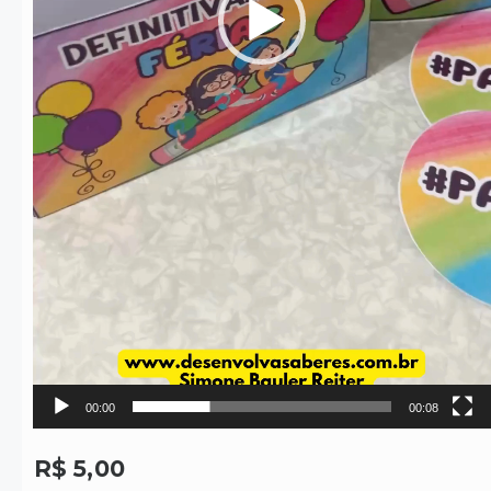
00:00
00:08
R$
5,00