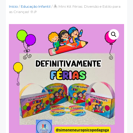
Início
/
Educação Infantil
/ 🏝️ Mini Kit Férias: Diversão e Estilo para
as Crianças! 🌞🎉