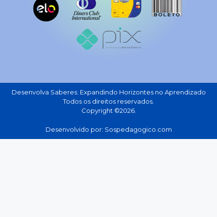
Desenvolva Saberes: Expandindo Horizontes no Aprendizado
Todos os direitos reservados.
Copyright ©2026.
Desenvolvido por: Sospedagogico.com