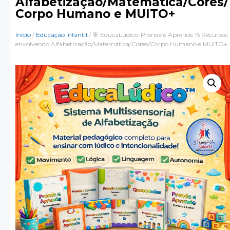
Alfabetização/Matemática/Cores/
Corpo Humano e MUITO+
Início
/
Educação Infantil
/ 🎯 EducaLúdico-Prende e Aprende 15 Recursos
envolvendo Alfabetização/Matemática/Cores/Corpo Humano e MUITO+