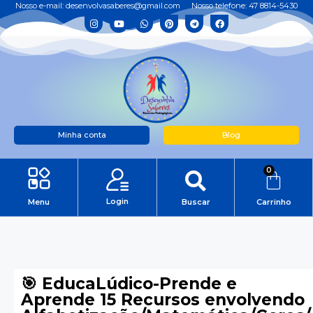
Nosso e-mail: desenvolvasaberes@gmail.com
Nosso telefone: 47 8814-5430
Minha conta
Blog
0
Login
Menu
Buscar
Carrinho
🎯 EducaLúdico-Prende e
Aprende 15 Recursos envolvendo