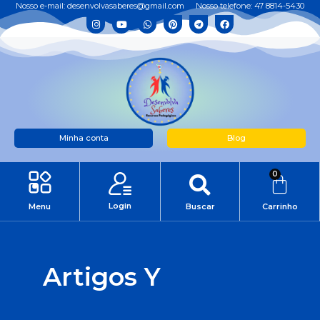
Nosso e-mail: desenvolvasaberes@gmail.com
Nosso telefone: 47 8814-5430
Minha conta
Blog
0
Login
Menu
Buscar
Carrinho
Artigos Y