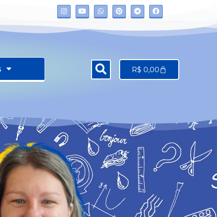
s
R$
0,00