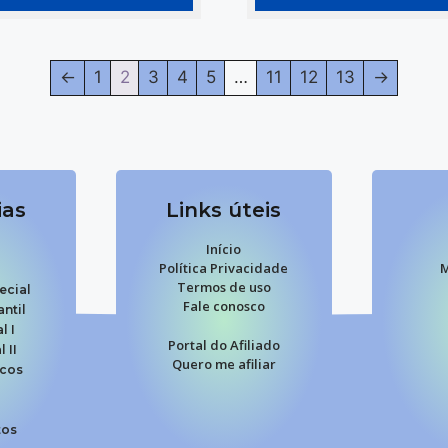
←
1
2
3
4
5
…
11
12
13
→
ias
Links úteis
Início
Política Privacidade
M
Termos de uso
ecial
Fale conosco
ntil
l I
Portal do Afiliado
 II
Quero me afiliar
icos
tos