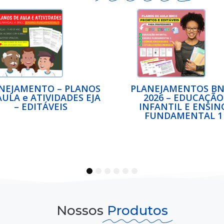
ANEJAMENTOS BNCC
Lembrancinha Dia dos 
2026 – EDUCAÇÃO
— Um presente cheio
INFANTIL E ENSINO
amor e significado
FUNDAMENTAL 1
1
2
3
4
5
6
Nossos
Produtos