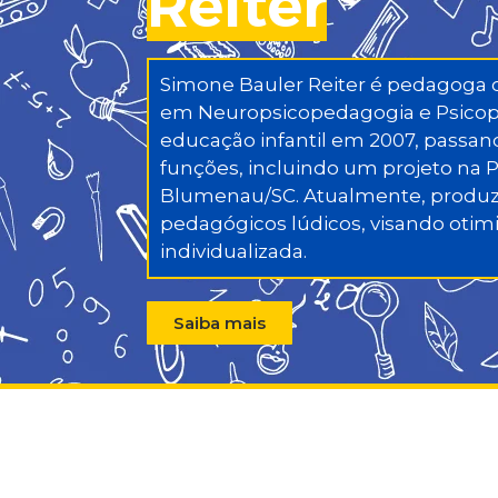
Reiter
Simone Bauler Reiter é pedagoga 
em Neuropsicopedagogia e Psicope
educação infantil em 2007, passan
funções, incluindo um projeto na P
Blumenau/SC. Atualmente, produz
pedagógicos lúdicos, visando otim
individualizada.
Saiba mais