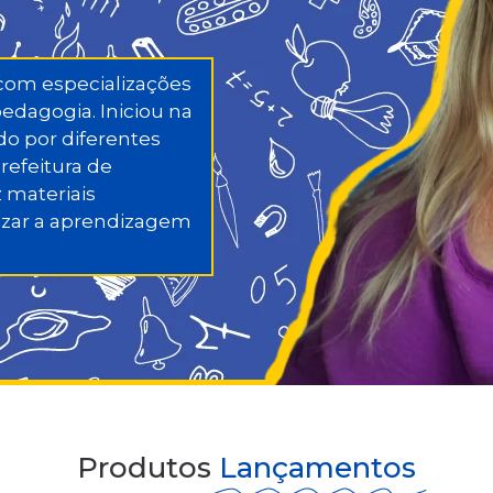
com especializações
dagogia. Iniciou na
do por diferentes
refeitura de
 materiais
izar a aprendizagem
Produtos
Lançamentos