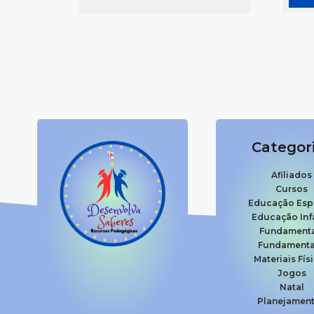
Categor
Afiliados
Cursos
Educação Esp
Educação Infa
Fundamenta
Fundamental
Materiais Fís
Jogos
Natal
Planejamen